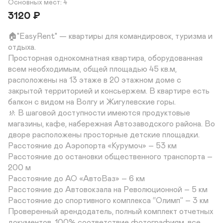
Основных мест: 4
3120
₽
🏠"EasyRent" — квартиры для командировок, туризма и 
отдыха.

Просторная однокомнатная квартира, оборудованная 
всем необходимым, общей площадью 45 кв.м, 
расположены на 13 этаже в 20 этажном доме с 
закрытой территорией и консьержем. В квартире есть 
балкон с видом на Волгу и Жигулевские горы.

🚸 В шаговой доступности имеются продуктовые 
магазины, кафе, набережная Автозаводского района. Во 
дворе расположены просторные детские площадки.

Расстояние до Аэропорта «Курумоч» – 53 км

Расстояние до остановки общественного транспорта – 
200 м

Расстояние до АО «АвтоВаз» – 6 км

Расстояние до Автовокзала на Революционной – 5 км

Расстояние до спортивного комплекса “Олимп” – 3 км

Проверенный арендодатель, полный комплект отчетных 
документов, 100% соответствие фотографиям, все 