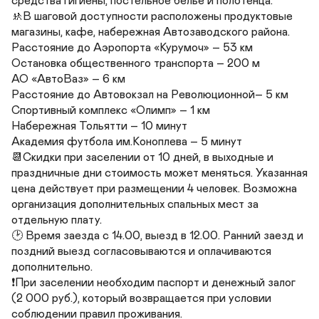
средства гигиены, постельное белье и полотенца.

🚸В шаговой доступности расположены продуктовые 
магазины, кафе, набережная Автозаводского района.

Расстояние до Аэропорта «Курумоч» – 53 км

Остановка общественного транспорта – 200 м

АО «АвтоВаз» – 6 км

Расстояние до Автовокзал на Революционной– 5 км

Спортивный комплекс «Олимп» – 1 км

Набережная Тольятти – 10 минут

Академия футбола им.Коноплева – 5 минут

📆Скидки при заселении от 10 дней, в выходные и 
праздничные дни стоимость может меняться. Указанная 
цена действует при размещении 4 человек. Возможна 
организация дополнительных спальных мест за 
отдельную плату.

🕑 Время заезда с 14.00, выезд в 12.00. Ранний заезд и 
поздний выезд согласовываются и оплачиваются 
дополнительно.

❗️При заселении необходим паспорт и денежный залог 
(2 000 руб.), который возвращается при условии 
соблюдении правил проживания.
