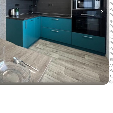
Р
Р
Р
т
Р
Р
Ю
Р
Р
Р

д
Р

б

1
с
о
