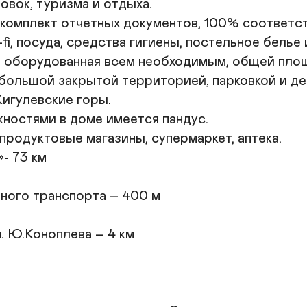
вок, туризма и отдыха.

з
у
комплект отчетных документов, 100% соответс
вы
fi, посуда, средства гигиены, постельное белье 
❗️
 оборудованная всем необходимым, общей площа
-к
 большой закрытой территорией, парковкой и де
-
-
игулевские горы.

-
ностями в доме имеется пандус.

родуктовые магазины, супермаркет, аптека.

 73 км

ого транспорта – 400 м

 Ю.Коноплева – 4 км
