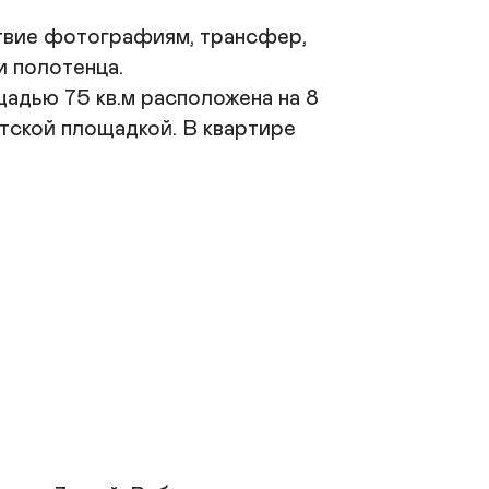
алог в размере 2000 руб. (возвращается, при 
словии соблюдения правил проживания, при 
твие фотографиям, трансфер, 
езде).

и полотенца.

 В квартирах запрещено:

дью 75 кв.м расположена на 8 
урение

тской площадкой. В квартире 
нахождение с животными

проведение шумных мероприятий

порча имущества
Заказать