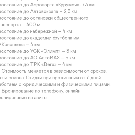
асстояние до Аэропорта «Курумоч»- 73 км

асстояние до Автовокзала – 2,5 км

асстояние до остановки общественного 
ранспорта – 400 м

асстояние до набережной – 4 км

асстояние до академии футбола им. 
.Коноплева – 4 км

асстояние до УСК «Олимп» – 3 км

асстояние до АО АвтоВАЗ – 5 км

асстояние до ТРК «Вега» – 4 км

 Стоимость меняется в зависимости от сроков, 
ат и сезона. Скидки при проживании от 7 дней. 
аботаем с юридическими и физическими лицами.

 Бронирование по телефону, онлайн 
ронирование на авито

 Стандартное время заезда с 14.00, выезд до 
2.00. Ранний заезд и поздний выезд 
огласовываются и оплачиваются отдельно. Через 
фис можно заселиться круглосуточно.

 При заезде необходимо внести возвратный 