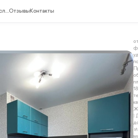
3
л...
Отзывы
Контакты
"
и 
П
о
ф
уд
п
П
о
п
1
т
к
Ж
❕
д

ма