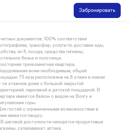
750
₽
Забронировать
EasyRent" — квартиры для командировок, туризма 
отдыха.

роверенный арендодатель, полный комплект 
тчетных документов, 100% соответствие 
отографиям, трансфер, услуги по доставки еды, 
обства, wi-fi, посуда, средства гигиены, 
остельное белье и полотенца.

росторная трехкомнатная квартира, 
борудованная всем необходимым, общей 
лощадью 75 кв.м расположена на 8 этаже в новом 
8-ти этажном доме с большой закрытой 
ерриторией, парковкой и детской площадкой. В 
вартире имеется балкон с видом на Волгу и 
игулевские горы.

 Для гостей с ограниченными возможностями в 
оме имеется пандус.

В шаговой доступности находятся продуктовые 
газины, супермаркет, аптека.
